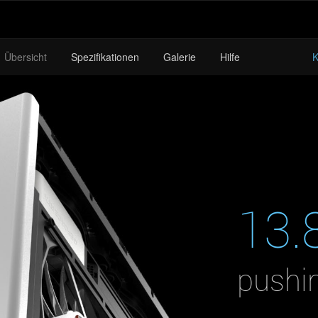
Übersicht
Spezifikationen
Galerie
Hilfe
K
13.
pushi