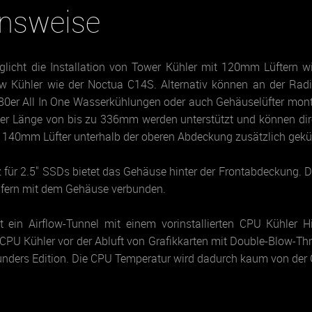
onsweise
licht die Installation von Tower Kühler mit 120mm Lüftern 
w Kühler wie der Noctua C14S. Alternativ können an der Radi
80er All In One Wasserkühlungen oder auch Gehäuselüfter monti
iner Länge von bis zu 336mm werden unterstützt und können di
r 140mm Lüfter unterhalb der oberen Abdeckung zusätzlich gekü
 für 2.5" SSDs bietet das Gehäuse hinter der Frontabdeckung. 
fern mit dem Gehäuse verbunden.
t ein Airflow-Tunnel mit einem vorinstallierten CPU Kühler Hi
CPU Kühler vor der Abluft von Grafikkarten mit Double-Blow-Th
ders Edition. Die CPU Temperatur wird dadurch kaum von der 