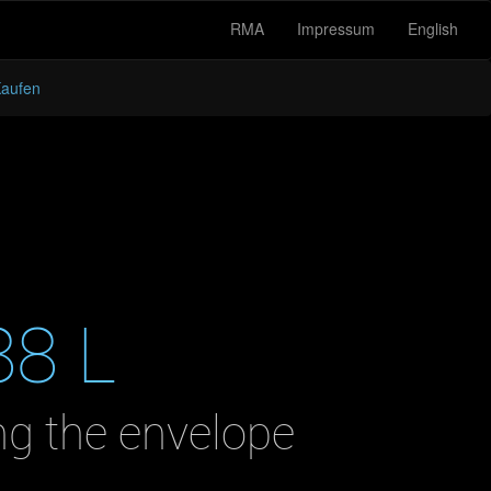
RMA
Impressum
English
aufen
88 L
ng the envelope