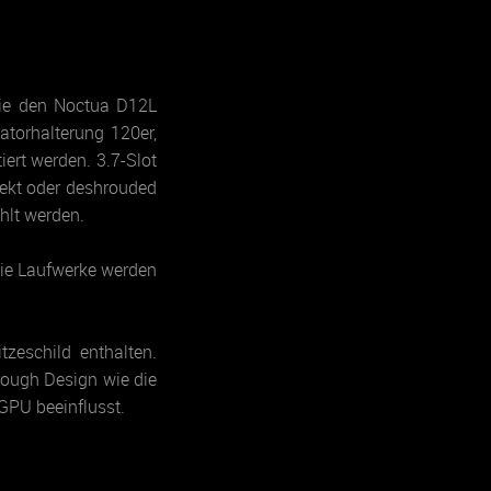
wie den Noctua D12L
atorhalterung 120er,
ert werden. 3.7-Slot
rekt oder deshrouded
hlt werden.
Die Laufwerke werden
tzeschild enthalten.
rough Design wie die
GPU beeinflusst.