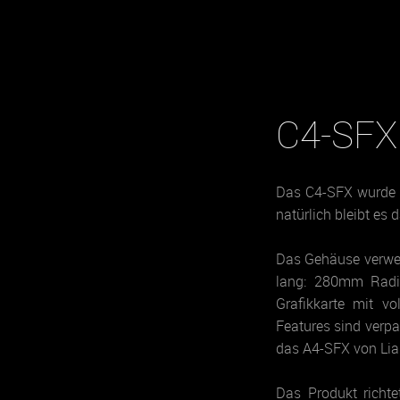
C4-SFX
Das C4-SFX wurde m
natürlich bleibt es 
Das Gehäuse verwend
lang: 280mm Radiat
Grafikkarte mit v
Features sind verp
das A4-SFX von Lian 
Das Produkt richte